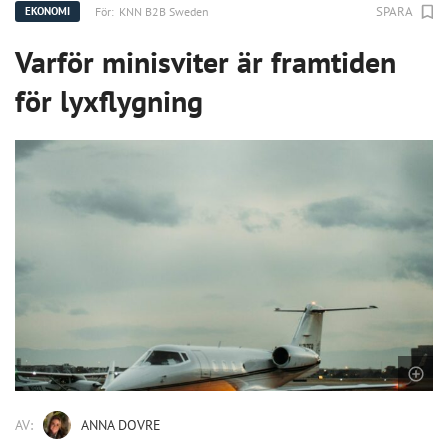
SPARA
För:
KNN B2B Sweden
EKONOMI
Varför minisviter är framtiden
för lyxflygning
AV:
ANNA DOVRE