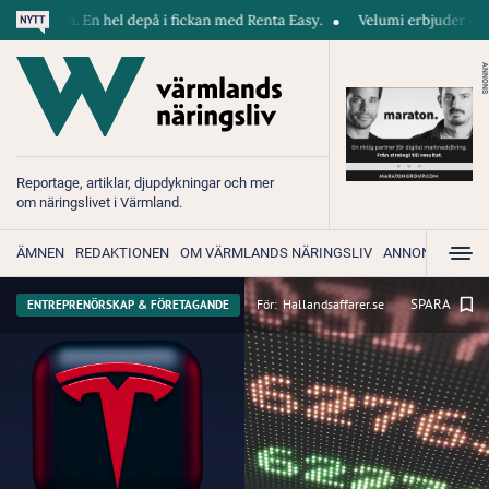
 En hel depå i fickan med Renta Easy.
Velumi erbjuder ett blixtsnabbt,
ANNONS
Reportage, artiklar, djupdykningar och mer
om näringslivet i Värmland.
ÄMNEN
REDAKTIONEN
OM VÄRMLANDS NÄRINGSLIV
ANNONSERA
SPARA
För:
Hallandsaffarer.se
ENTREPRENÖRSKAP & FÖRETAGANDE