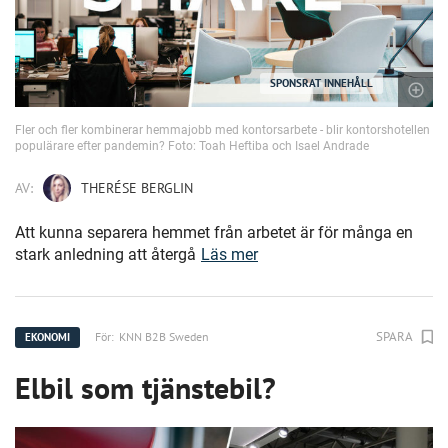
SPONSRAT INNEHÅLL
Fler och fler kombinerar hemmajobb med kontorsarbete - blir kontorshotellen
populärare efter pandemin? Foto: Toah Heftiba och Isael Andrade
AV:
THERÉSE BERGLIN
Att kunna separera hemmet från arbetet är för många en
stark anledning att återgå
Läs mer
SPARA
För:
KNN B2B Sweden
EKONOMI
Elbil som tjänstebil?