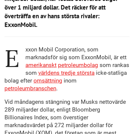
över 1 miljard dollar. Det räcker för att
överträffa en av hans största rivaler:
ExxonMobil.
E
xxon Mobil Corporation, som
marknadsför sig som ExxonMobil, är ett
amerikanskt
petroleumbolag
som rankas
som
världens tredje största
icke-statliga
bolag efter
omsättning
inom
petroleumbranschen
.
Vid måndagens stängning var Musks nettovärde
289 miljarder dollar, enligt Bloomberg
Billionaires Index, som överstiger
marknadsvärdet på 272 miljarder dollar för
ExxonMobil (XOM), det företag som är mest