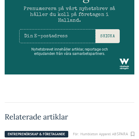
Prenumerera på vårt nyhetsbrev så
håller du koll på företagen i
Halland.
SKICKA
Nyhetsbrevet innehåller artiklar, reportage och
erbjudanden från våra samarbetspartners.
Relaterade artiklar
SPARA
För:
Humbleton Apparel AB
ENTREPRENÖRSKAP & FÖRETAGANDE