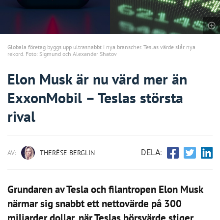
Globala företag byggs upp ultrasnabbt i nya branscher. Teslas värde slår nya
rekord. Foto: Sigmund och Alexander Shatov
Elon Musk är nu värd mer än
ExxonMobil – Teslas största
rival
DELA:
AV:
THERÉSE BERGLIN
Grundaren av Tesla och filantropen Elon Musk
närmar sig snabbt ett nettovärde på 300
miljarder dollar, när Teslas börsvärde stiger