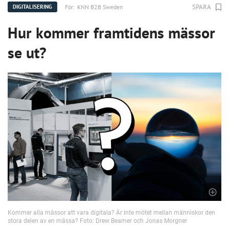
SPARA
För:
KNN B2B Sweden
DIGITALISERING
Hur kommer framtidens mässor
se ut?
Kommer alla mässor att vara digitala? Är inte mötet mellan människor den
stora delen av en mässa? Foto: Drew Beamer och Jonas Morgner