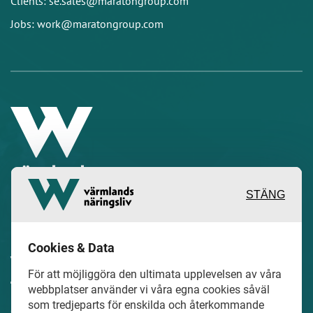
Clients: se.sales@maratongroup.com
Jobs: work@maratongroup.com
STÄNG
Inspirerande, engagerande och
Cookies & Data
värdefulla berättelser och reportage
För att möjliggöra den ultimata upplevelsen av våra
från och om det lokala näringslivet och
webbplatser använder vi våra egna cookies såväl
dess aktörer samt en hel del annan
som tredjeparts för enskilda och återkommande