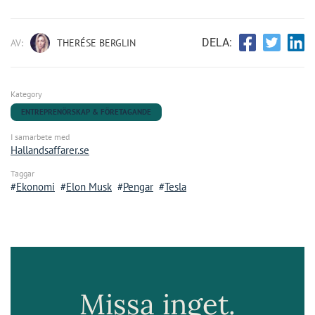
DELA:
AV:
THERÉSE BERGLIN
Kategory
ENTREPRENÖRSKAP & FÖRETAGANDE
I samarbete med
Hallandsaffarer.se
Taggar
Ekonomi
Elon Musk
Pengar
Tesla
Missa inget.