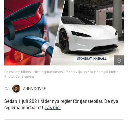
SPONSRAT INNEHÅLL
En enklare bildtext eller inspirationstext för att vilja scrolla vidare på bilden.
Photo: Cal Siemens
AV:
ANNA DOVRE
Sedan 1 juli 2021 råder nya regler för tjänstebilar. De nya
reglerna innebär ett
Läs mer