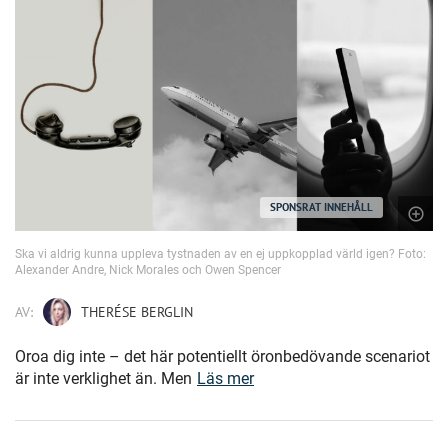
SPONSRAT INNEHÅLL
Ska vi aldrig kunna uppleva tystnaden av en ej uppkopplad värld igen? Foto:
Alexander Andre, Nick Morales och Owen Spencer
AV:
THERÉSE BERGLIN
Oroa dig inte – det här potentiellt öronbedövande scenariot
är inte verklighet än. Men
Läs mer