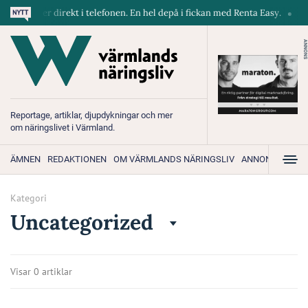
 maskiner direkt i telefonen. En hel depå i fickan med Renta Easy.
Ve
ANNONS
Reportage, artiklar, djupdykningar och mer
om näringslivet i Värmland.
ÄMNEN
REDAKTIONEN
OM VÄRMLANDS NÄRINGSLIV
ANNONSERA
Kategori
Uncategorized
Visar 0 artiklar