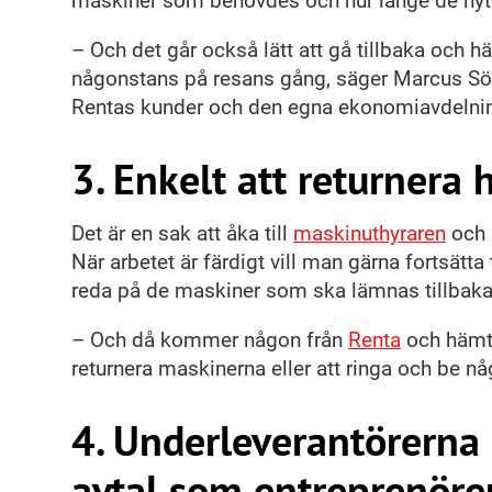
maskiner som behövdes och hur länge de nyt
– Och det går också lätt att gå tillbaka och h
någonstans på resans gång, säger Marcus Söls
Rentas kunder och den egna ekonomiavdelni
3. Enkelt att returnera
Det är en sak att åka till
maskinuthyraren
och 
När arbetet är färdigt vill man gärna fortsätta 
reda på de maskiner som ska lämnas tillbaka 
– Och då kommer någon från
Renta
och hämta
returnera maskinerna eller att ringa och b
4. Underleverantörern
avtal som entreprenöre