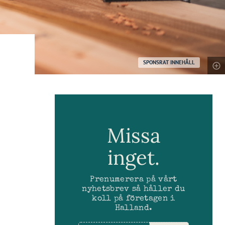
SPONSRAT INNEHÅLL
Missa
inget.
Prenumerera på vårt
nyhetsbrev så håller du
koll på företagen i
Halland.