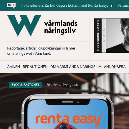
fonen. En hel depå i fickan med Renta Easy.
Velumi erbjuder ett blixtsn
Reportage, artiklar, djupdykningar och mer
om näringslivet i Värmland.
ÄMNEN
REDAKTIONEN
OM VÄRMLANDS NÄRINGSLIV
ANNONSERA
För:
Renta Sverige AB
BYGG & FASTIGHET