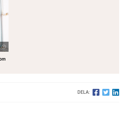
nom
DELA: