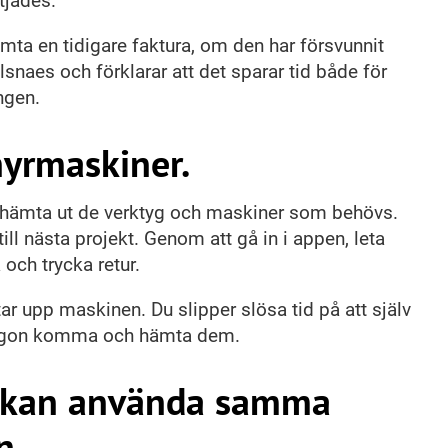
tjades.
ämta en tidigare faktura, om den har försvunnit
naes och förklarar att det sparar tid både för
ngen.
 hyrmaskiner.
hämta ut de verktyg och maskiner som behövs.
till nästa projekt. Genom att gå in i appen, leta
och trycka retur.
r upp maskinen. Du slipper slösa tid på att själv
e någon komma och hämta dem.
a kan använda samma
n.