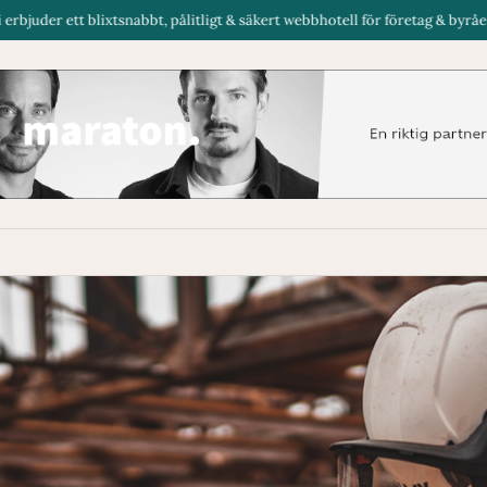
abbt, pålitligt & säkert webbhotell för företag & byråer i Sverige.
Ren