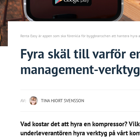
Renta Easy är appen som ska förenkla för byggbranschen att hantera hyra 
Fyra skäl till varför 
management-verktyg 
AV:
TINA HJORT SVENSSON
Vad kostar det att hyra en kompressor? Vilk
underleverantören hyra verktyg på vårt kont