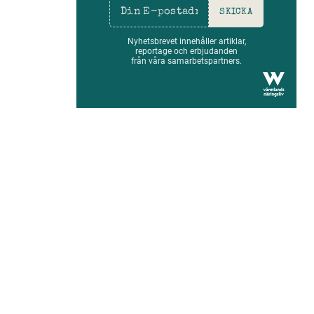
SKICKA
Nyhetsbrevet innehåller artiklar,
reportage och erbjudanden
från våra samarbetspartners.