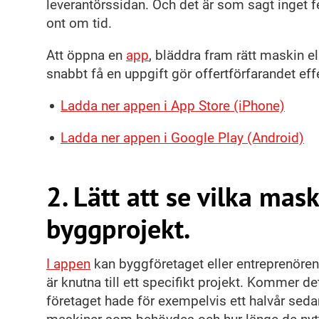
leverantörssidan. Och det är som sagt inget fe
ont om tid.
Att öppna en
app
, bläddra fram rätt maskin 
snabbt få en uppgift gör offertförfarandet ef
Ladda ner appen i App Store (iPhone)
Ladda ner appen i Google Play (Android)
2. Lätt att se vilka mas
byggprojekt.
I appen
kan byggföretaget eller entreprenören
är knutna till ett specifikt projekt. Kommer d
företaget hade för exempelvis ett halvår sedan