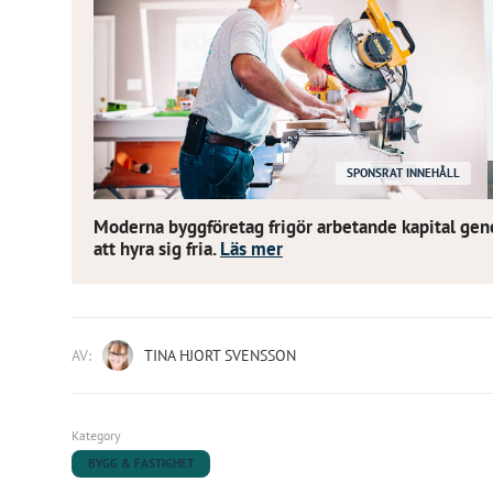
SPONSRAT INNEHÅLL
Moderna byggföretag frigör arbetande kapital ge
att hyra sig fria.
Läs mer
AV:
TINA HJORT SVENSSON
Kategory
BYGG & FASTIGHET