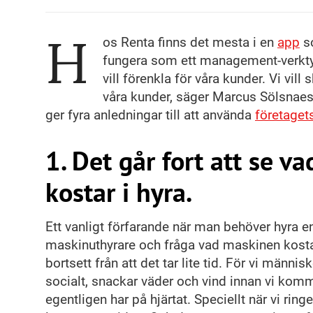
H
os Renta finns det mesta i en
app
so
fungera som ett management-verkty
vill förenkla för våra kunder. Vi vil
våra kunder, säger Marcus Sölsnae
ger fyra anledningar till att använda
företaget
1. Det går fort att se v
kostar i hyra.
Ett vanligt förfarande när man behöver hyra e
maskinuthyrare och fråga vad maskinen kostar 
bortsett från att det tar lite tid. För vi männis
socialt, snackar väder och vind innan vi komme
egentligen har på hjärtat. Speciellt när vi ring