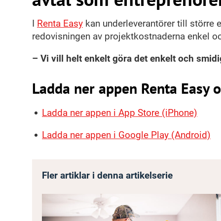
I
Renta Easy
kan underleverantörer till större
redovisningen av projektkostnaderna enkel oc
– Vi vill helt enkelt göra det enkelt och smi
Ladda ner appen Renta Easy oc
Ladda ner appen i App Store (iPhone)
Ladda ner appen i Google Play (Android)
Fler artiklar i denna artikelserie