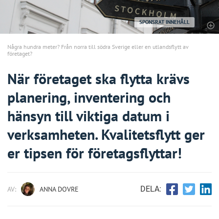
SPONSRAT INNEHÅLL
Några hundra meter? Från norra till södra Sverige eller en utlandsflytt av
företaget?
När företaget ska flytta krävs
planering, inventering och
hänsyn till viktiga datum i
verksamheten. Kvalitetsflytt ger
er tipsen för företagsflyttar!
DELA:
AV:
ANNA DOVRE