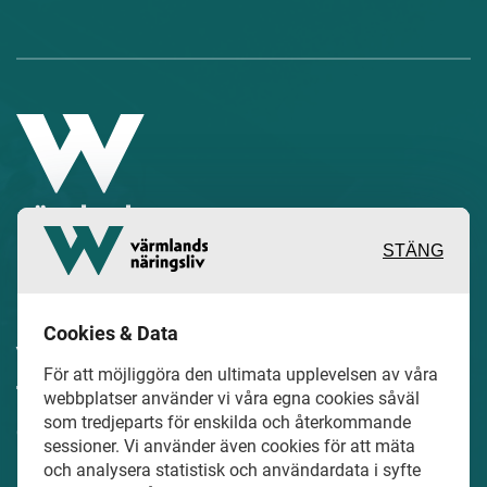
STÄNG
Inspirerande, engagerande och
Cookies & Data
värdefulla berättelser och reportage
För att möjliggöra den ultimata upplevelsen av våra
från och om det lokala näringslivet och
webbplatser använder vi våra egna cookies såväl
som tredjeparts för enskilda och återkommande
dess aktörer samt en hel del annan
sessioner. Vi använder även cookies för att mäta
läsvärt innehåll.
och analysera statistisk och användardata i syfte