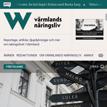
 telefonen. En hel depå i fickan med Renta Easy.
Velumi erbjuder ett b
ANNONS
Reportage, artiklar, djupdykningar och mer
om näringslivet i Värmland.
ÄMNEN
REDAKTIONEN
OM VÄRMLANDS NÄRINGSLIV
ANNONSERA
SPARA
FÖRETAGANDE