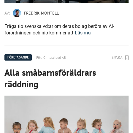
AV:
FREDRIK MONTELL
Fråga tio svenska vd:ar om deras bolag berörs av AI-
förordningen och nio kommer att
Läs mer
SPARA
För:
Childscloud AB
FÖRETAGANDE
Alla småbarnsföräldrars
räddning