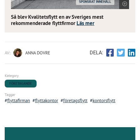
SPONSRAT INNEHÅLL
Så blev Kvalitetsflytt en av Sveriges mest
rekommenderade flyttfirmor
Läs mer
DELA:
AV:
ANNA DOVRE
Kategory
FÖRETAGANDE
Taggar
flyttafirman
flyttakontor
företagsflytt
kontorsflytt