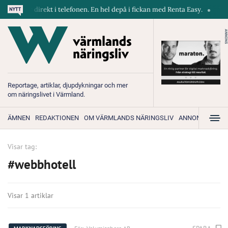
skiner direkt i telefonen. En hel depå i fickan med Renta Easy.
Velum
ANNONS
Reportage, artiklar, djupdykningar och mer
om näringslivet i Värmland.
ÄMNEN
REDAKTIONEN
OM VÄRMLANDS NÄRINGSLIV
ANNONSERA
Visar tag:
#webbhotell
Visar 1 artiklar