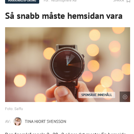
SPARA
För:
Velumisphere AB
MARKNADSFÖRING
Så snabb måste hemsidan vara
SPONSRAT INNEHÅLL
Foto: Saffu
AV:
TINA HJORT SVENSSON