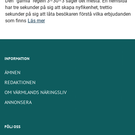
Den ”gamla” regeln 3–30–3 säger det mesta: En hemsida
har tre sekunder på sig att skapa nyfikenhet, trettio
sekunder på sig att låta besökaren förstå vilka erbjudanden
som finns
Läs mer
INFORMATION
ÄMNEN
REDAKTIONEN
OM VÄRMLANDS NÄRINGSLIV
ANNONSERA
FÖLJ OSS