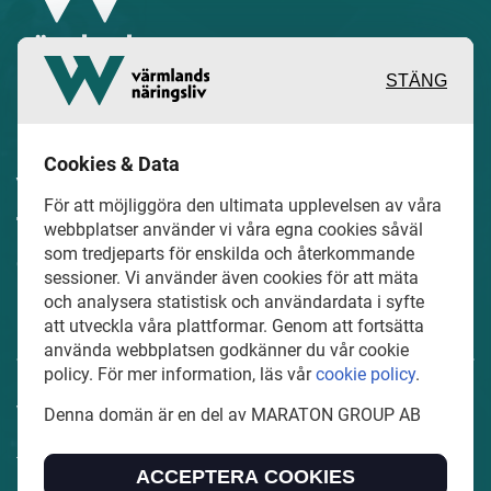
STÄNG
Inspirerande, engagerande och
Cookies & Data
värdefulla berättelser och reportage
För att möjliggöra den ultimata upplevelsen av våra
från och om det lokala näringslivet och
webbplatser använder vi våra egna cookies såväl
som tredjeparts för enskilda och återkommande
dess aktörer samt en hel del annan
sessioner. Vi använder även cookies för att mäta
läsvärt innehåll.
och analysera statistisk och användardata i syfte
att utveckla våra plattformar. Genom att fortsätta
använda webbplatsen godkänner du vår cookie
policy. För mer information, läs vår
cookie policy
.
VarmlandsNaringsliv.se är en del av mediakoncernen
Denna domän är en del av MARATON GROUP AB
MARATON GROUP AB som äger och förvaltar digitala
tidningsvarumärken i Europa.
ACCEPTERA COOKIES