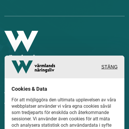
STÄNG
Inspirerande, engagerande och
Cookies & Data
värdefulla berättelser och reportage
För att möjliggöra den ultimata upplevelsen av våra
från och om det lokala näringslivet och
webbplatser använder vi våra egna cookies såväl
dess aktörer samt en hel del annan
som tredjeparts för enskilda och återkommande
sessioner. Vi använder även cookies för att mäta
läsvärt innehåll.
och analysera statistisk och användardata i syfte