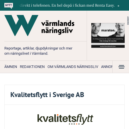
askiner direkt i telefonen. En hel depå i fickan med Renta Easy.
Velum
ANNONS
Reportage, artiklar, djupdykningar och mer
om näringslivet i Värmland.
ÄMNEN
REDAKTIONEN
OM VÄRMLANDS NÄRINGSLIV
ANNONSERA
Kvalitetsflytt i Sverige AB